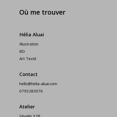
Où me trouver
Hélia Aluai
Illustration
BD
Art Textil
Contact
hello@helia-aluai.com
0793285076
Atelier
Sévelin 32B