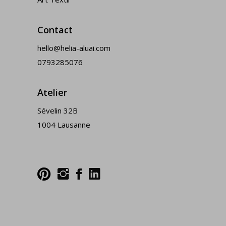
Contact
hello@helia-aluai.com
0793285076
Atelier
Sévelin 32B
1004 Lausanne