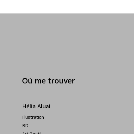
Où me trouver
Hélia Aluai
Illustration
BD
Art Textil