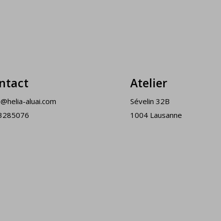
ntact
Atelier
o@helia-aluai.com
Sévelin 32B
3285076
1004 Lausanne